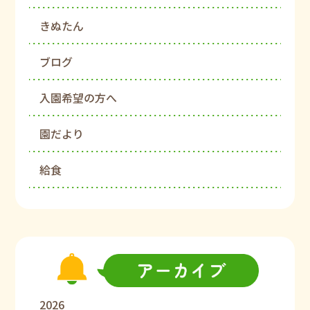
きぬたん
ブログ
入園希望の方へ
園だより
給食
2026