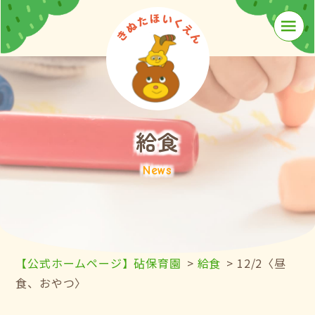
≡
給食
News
【公式ホームページ】砧保育園
>
給食
>
12/2〈昼
食、おやつ〉