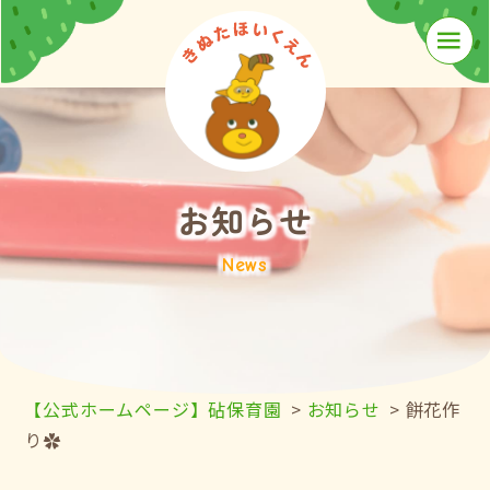
≡
お知らせ
News
【公式ホームページ】砧保育園
>
お知らせ
>
餅花作
り✿