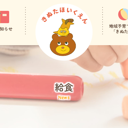
地域子育
知らせ
「きぬ
給食
News