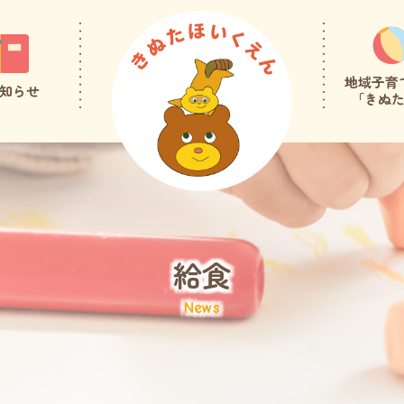
地域子育
知らせ
「きぬ
給食
News