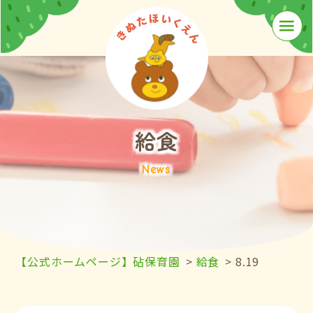
≡
給食
News
【公式ホームページ】砧保育園
>
給食
>
8.19