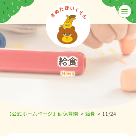
≡
給食
News
【公式ホームページ】砧保育園
>
給食
>
11/24