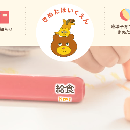
地域子育
知らせ
「きぬ
給食
News