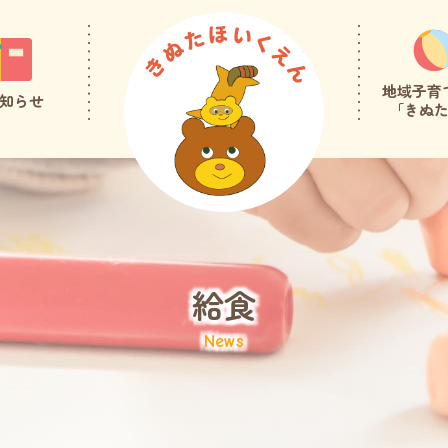
地域子育
知らせ
「きぬ
給食
News