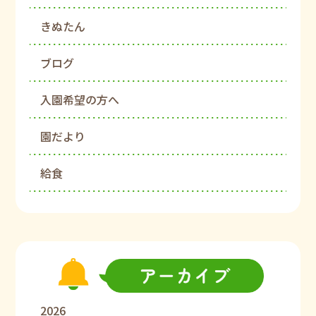
きぬたん
ブログ
入園希望の方へ
園だより
給食
2026