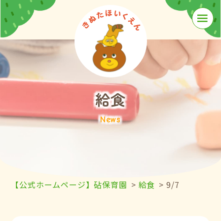
≡
給食
News
【公式ホームページ】砧保育園
>
給食
>
9/7