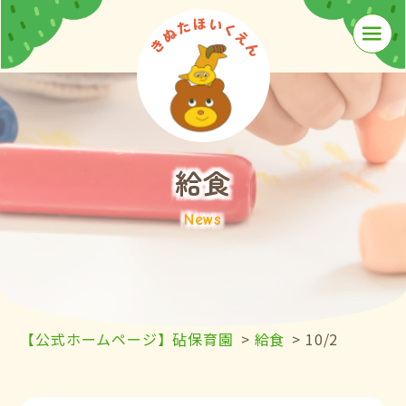
≡
給食
News
【公式ホームページ】砧保育園
>
給食
>
10/2