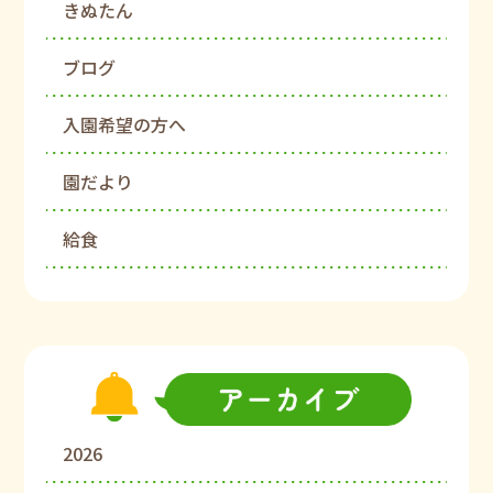
きぬたん
ブログ
入園希望の方へ
園だより
給食
2026