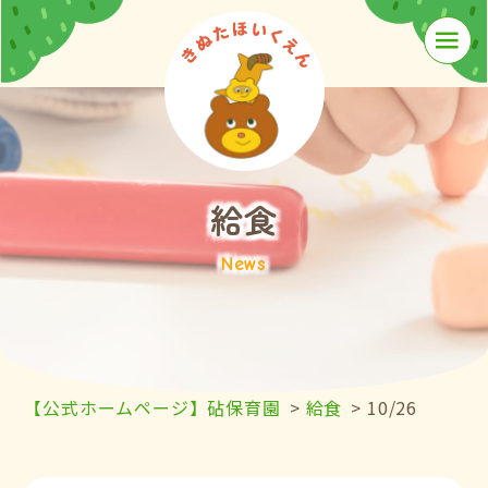
≡
給食
News
【公式ホームページ】砧保育園
>
給食
>
10/26