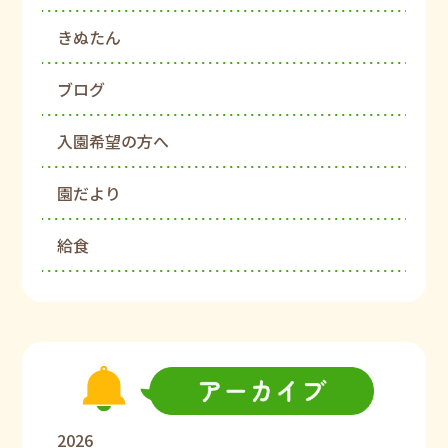
きぬたん
ブログ
入園希望の方へ
園だより
給食
2026