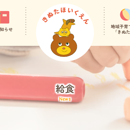
地域子育
知らせ
「きぬ
給食
News