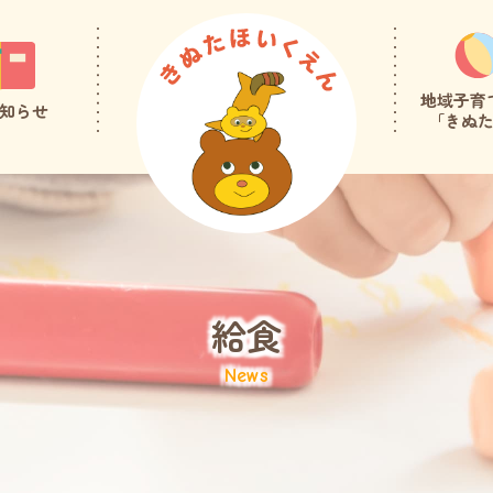
地域子育
知らせ
「きぬ
給食
News