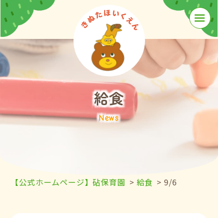
≡
給食
News
【公式ホームページ】砧保育園
>
給食
>
9/6