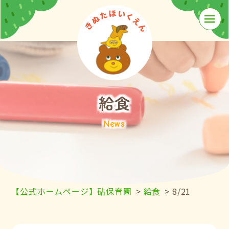
≡
給食
News
【公式ホームページ】砧保育園
>
給食
>
8/21