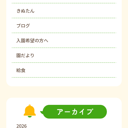
きぬたん
ブログ
入園希望の方へ
園だより
給食
2026