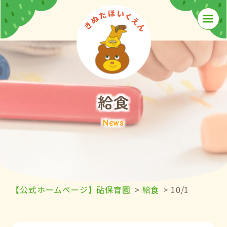
≡
給食
News
【公式ホームページ】砧保育園
>
給食
>
10/1