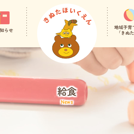
地域子育
知らせ
「きぬ
給食
News