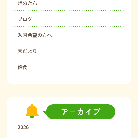
きぬたん
ブログ
入園希望の方へ
園だより
給食
2026