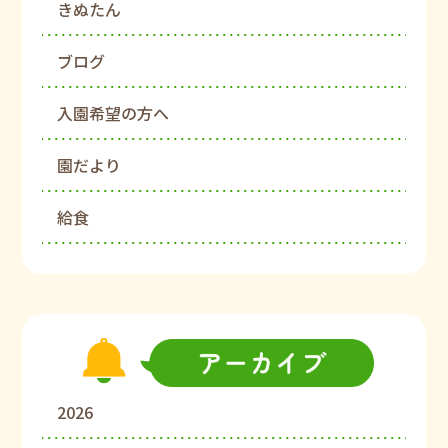
きぬたん
ブログ
入園希望の方へ
園だより
給食
2026