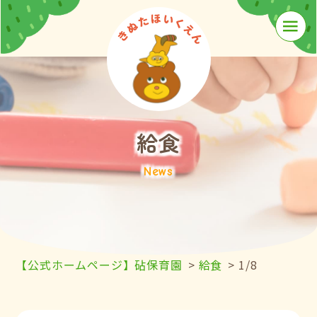
≡
給食
News
【公式ホームページ】砧保育園
>
給食
>
1/8