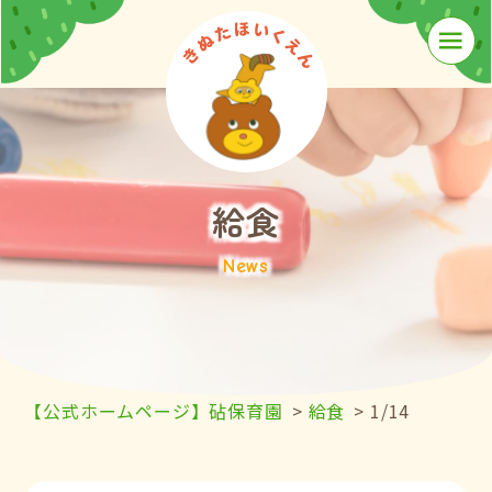
≡
給食
News
【公式ホームページ】砧保育園
>
給食
>
1/14