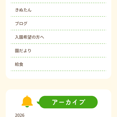
きぬたん
ブログ
入園希望の方へ
園だより
給食
2026