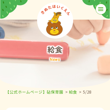
≡
給食
News
【公式ホームページ】砧保育園
>
給食
>
5/28