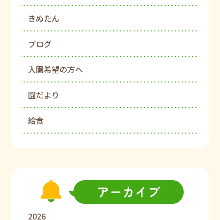
きぬたん
ブログ
入園希望の方へ
園だより
給食
2026