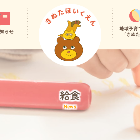
地域子育
知らせ
「きぬ
給食
News