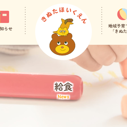
地域子育
知らせ
「きぬ
給食
News