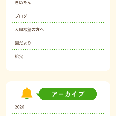
きぬたん
ブログ
入園希望の方へ
園だより
給食
2026