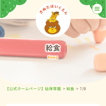
≡
給食
News
【公式ホームページ】砧保育園
>
給食
>
7/8