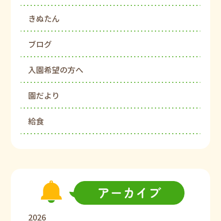
きぬたん
ブログ
入園希望の方へ
園だより
給食
2026