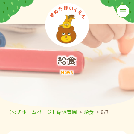
≡
給食
News
【公式ホームページ】砧保育園
>
給食
>
8/7