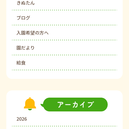
きぬたん
ブログ
入園希望の方へ
園だより
給食
2026