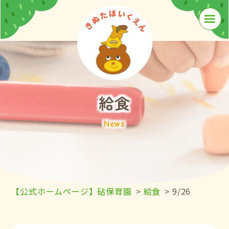
≡
給食
News
【公式ホームページ】砧保育園
>
給食
>
9/26