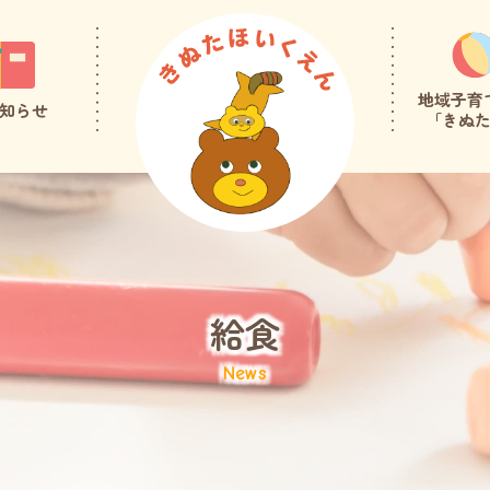
地域子育
知らせ
「きぬ
給食
News