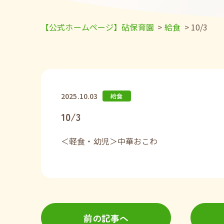
【公式ホームページ】砧保育園
>
給食
>
10/3
2025.10.03
給食
10/3
＜軽食・幼児＞中華おこわ
前の記事へ