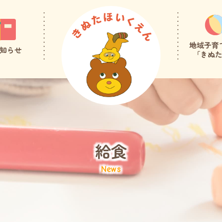
地域子育
知らせ
「きぬ
給食
News