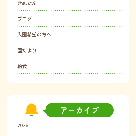
きぬたん
ブログ
入園希望の方へ
園だより
給食
2026