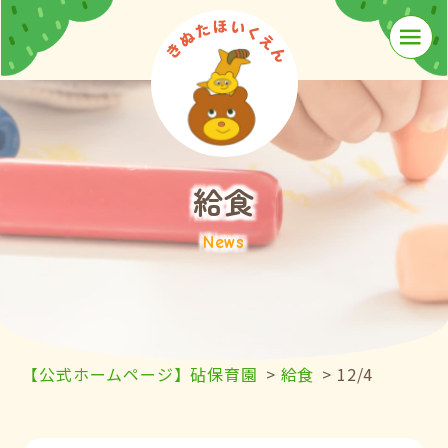
≡
給食
News
【公式ホームページ】砧保育園
>
給食
>
12/4