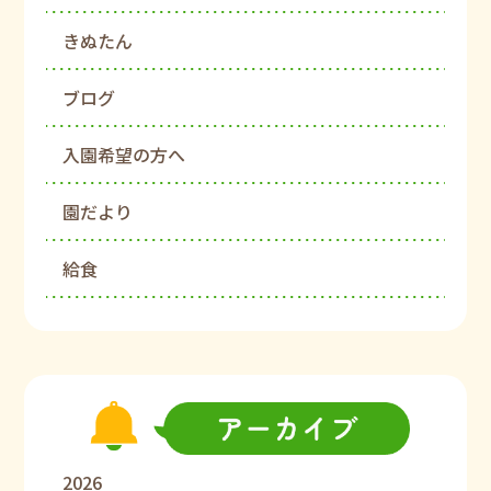
きぬたん
ブログ
入園希望の方へ
園だより
給食
2026