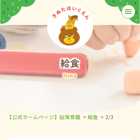
≡
給食
News
【公式ホームページ】砧保育園
>
給食
>
2/3