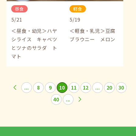
昼食
軽食
5/21
5/19
＜昼食・幼児＞ハヤ
＜軽食・乳児＞豆腐
シライス キャベツ
ブラウニー メロン
とツナのサラダ ト
マト
...
8
9
10
11
12
...
20
30
40
...