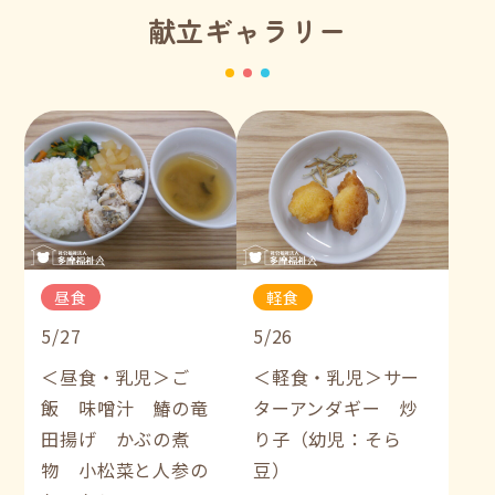
献立ギャラリー
昼食
軽食
5/27
5/26
＜昼食・乳児＞ご
＜軽食・乳児＞サー
飯 味噌汁 鰆の竜
ターアンダギー 炒
田揚げ かぶの煮
り子（幼児：そら
物 小松菜と人参の
豆）