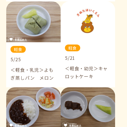
軽食
軽食
5/21
5/25
＜軽食・幼児＞キャ
＜軽食・乳児＞よも
ロットケーキ
ぎ蒸しパン メロン