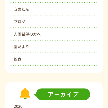
きぬたん
ブログ
入園希望の方へ
園だより
給食
2026