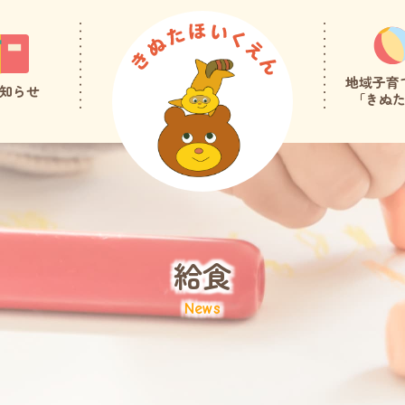
地域子育
知らせ
「きぬ
給食
News